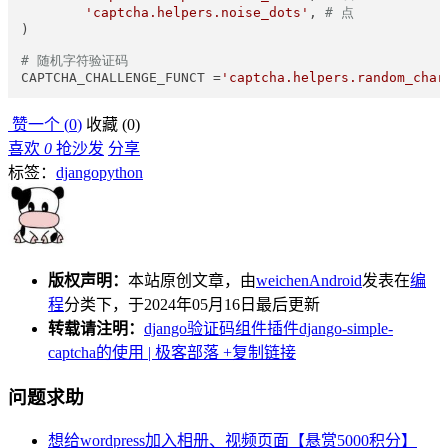
'captcha.helpers.noise_dots'
, 
# 点
)

# 随机字符验证码
CAPTCHA_CHALLENGE_FUNCT =
'captcha.helpers.random_char
赞一个 (
0
)
收藏 (
0
)
喜欢
0
抢沙发
分享
标签：
django
python
版权声明：
本站原创文章，由
weichenAndroid
发表在
编
程
分类下，于2024年05月16日最后更新
转载请注明：
django验证码组件插件django-simple-
captcha的使用 | 极客部落
+复制链接
问题求助
想给wordpress加入相册、视频页面【悬赏5000积分】