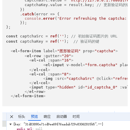
        captchaSrc.
value
 = 
`http://127.0.0.1:7080
${re
        captchaKey.
value
 = result.
key
; 
// 更新验证码的键
      })  

      .
catch
(
error
 =>
 {  

console
.
error
(
'Error refreshing the captcha:'
      });  

};

const
 captchaSrc = 
ref
(
''
); 
// 初始验证码图片的 URL
const
 captchaKey = 
ref
(
''
);  
// 验证码的键
<
el-form-item
label
=
"图形验证码"
prop
=
"captcha"
>
<
el-row
:gutter
=
"20"
>
<
el-col
:span
=
"16"
>
<
el-input
v-model
=
"form.captcha"
plac
</
el-col
>
<
el-col
:span
=
"8"
>
<
img
:src
=
"captchaSrc"
 @
click
=
"refres
</
el-col
>
<
input
type
=
"hidden"
id
=
"id_captcha_0"
:val
</
el-row
>
</
el-form-item
>