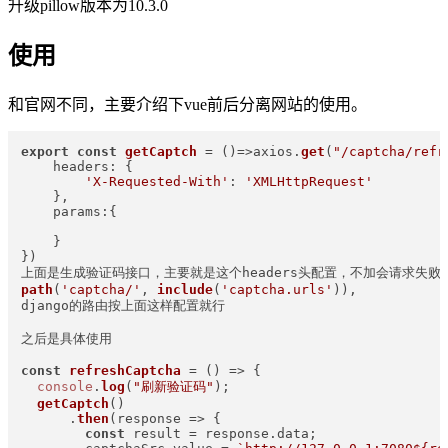
升级pillow版本为10.3.0
使用
和官网不同，主要介绍下vue前后分离网站的使用。
export
const
getCaptch
 = (
)=>axios.
get
(
"/captcha/refr
headers
: {  

'X-Requested-With'
: 
'XMLHttpRequest'
    },  

params
:{  

    }  

})

path
(
'captcha/'
, 
include
(
'captcha.urls'
)),

django的路由按上面这样配置就行

之后是具体使用

const
refreshCaptcha
 = (
) => {  

console
.
log
(
"刷新验证码"
);  

getCaptch
()  

      .
then
(
response
 =>
 {  

const
 result = response.
data
;  
