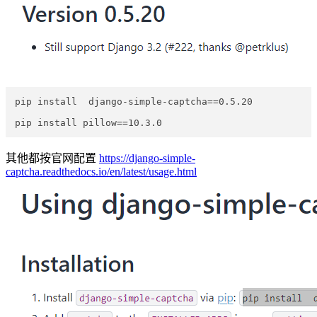
pip install  django-simple-captcha==0.5.20

其他都按官网配置
https://django-simple-
captcha.readthedocs.io/en/latest/usage.html