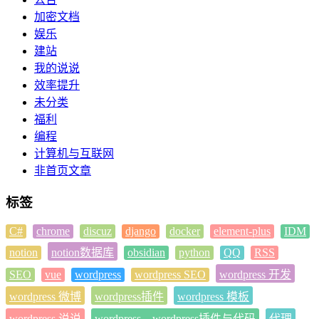
加密文档
娱乐
建站
我的说说
效率提升
未分类
福利
编程
计算机与互联网
非首页文章
标签
C#
chrome
discuz
django
docker
element-plus
IDM
notion
notion数据库
obsidian
python
QQ
RSS
SEO
vue
wordpress
wordpress SEO
wordpress 开发
wordpress 微博
wordpress插件
wordpress 模板
wordpress 说说
wordpress，wordpress插件与代码
代理