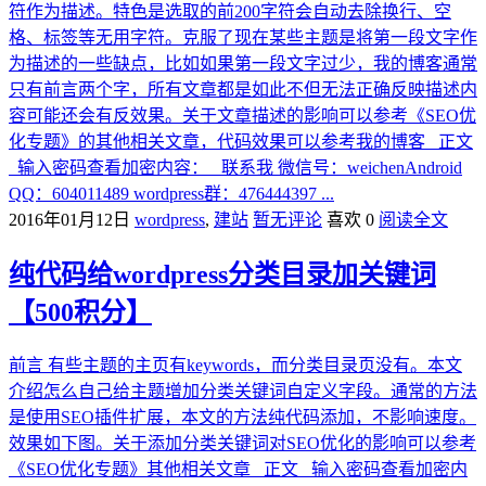
符作为描述。特色是选取的前200字符会自动去除换行、空
格、标签等无用字符。克服了现在某些主题是将第一段文字作
为描述的一些缺点，比如如果第一段文字过少，我的博客通常
只有前言两个字，所有文章都是如此不但无法正确反映描述内
容可能还会有反效果。关于文章描述的影响可以参考《SEO优
化专题》的其他相关文章，代码效果可以参考我的博客 正文
输入密码查看加密内容： 联系我 微信号：weichenAndroid
QQ：604011489 wordpress群：476444397 ...
2016年01月12日
wordpress
,
建站
暂无评论
喜欢 0
阅读全文
纯代码给wordpress分类目录加关键词
【500积分】
前言 有些主题的主页有keywords，而分类目录页没有。本文
介绍怎么自己给主题增加分类关键词自定义字段。通常的方法
是使用SEO插件扩展，本文的方法纯代码添加，不影响速度。
效果如下图。关于添加分类关键词对SEO优化的影响可以参考
《SEO优化专题》其他相关文章 正文 输入密码查看加密内