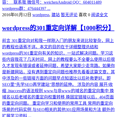
容： 联系我 微信号：weichenAndroid QQ：604011489
wordpress群：476444397 ...
2016年01月12日
wordpress
,
建站
暂无评论
喜欢 0
阅读全文
wordpress的301重定向详解【1000积分】
前言 301重定向对和我一样刚入门的朋友来说比较复杂，网上
的教程也语焉不详。本文的目的在于详细整理总结和
wordpress的301重定向有关的知识，一站式解决问题。学习这
些内容我花了几天时间，网上的教程要么不全要么使用以后很
久才发现有错误或者延伸问题，希望大家能少走弯路。如果你
是新建网站，没有遇到重定向问题也推荐先看看这篇文章，其
中涉及的一些链接方面的问题早点知道比以后补救更好。即
SEO里“先学SEO再学建站”思想的延伸。 涉及的内容 展开/收
缩 .htaccess的语法规则 www与非www的域名的重定向集中 换
域名以后老域名的重定向权重转移 换固定链接以后，404页面
的重定向问题。 重定向学习和使用的常用工具 常用的重定向
场景的代码实例 与SEO相关的其他301应用场景和方法 额外的
扩展学习资料 ...