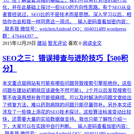
节。在了解整套流程的基础上，我们可以有针对性的进行优
化，并在此基础上探讨一些SEO的方向性思路。有个SEO从业
者曾经说过，SEO比的不是技术而是思想。深入学习以后，相
信你也会和我一样同意这一观点。 输入密码查看加密内容：
联系我 微信号：weichenAndroid QQ：604011489 wordpress
群：476444397 ...
2015年12月29日
建站
暂无评论
喜欢 0
阅读全文
SEO之三：错误排查与进阶技巧【500积
分】
本文重点是网站有可能有哪些问题导致搜索引擎拒绝你，这些
问题在建站初期就应该避免不然可能1、2个月以后发现搜索引
擎不收录再想补救可能很麻烦。可以及时解决的问题文章给出
了修复方法，难以药到病除的问题只能尽量弥补。另外本文还
涉及了一些锦上添花的SEO技术探讨，这些算法标准变动比较
快，还需要大量的实验数据做支持。我也只能了解性介绍一
下，大家可以在实践中自行判断。 输入密码查看加密内容：
联系我 微信号：weichenAndroid QQ：604011489 wordpress