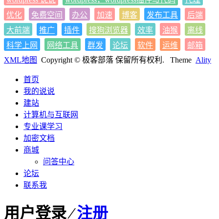
优化
免费空间
办公
加速
博客
发布工具
后端
大前端
推广
插件
搜狗浏览器
效率
油猴
离线
科学上网
网络工具
群发
论坛
软件
运维
邮箱
XML地图
Copyright © 极客部落 保留所有权利.
Theme
Ality
首页
我的说说
建站
计算机与互联网
专业课学习
加密文档
商城
问答中心
论坛
联系我
用户登录 ⁄
注册