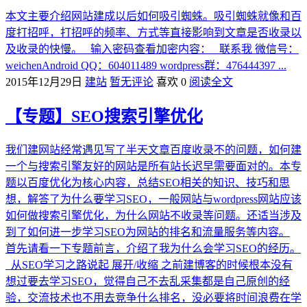
本文主要介绍网站建成以后如何吸引蜘蛛。吸引蜘蛛就像和百
度打招呼，打招呼的频率、方式等直接影响到文章是否收录以
及收录的快慢。 输入密码查看加密内容： 联系我 微信号：
weichenAndroid QQ：604011489 wordpress群：476444397 ...
2015年12月29日
建站
暂无评论
喜欢 0
阅读全文
【专题】SEO搜索引擎优化
我们建网站经常遇见写了半天文章百度收录不的问题，如何建
一个与搜索引擎友好的网站是所有站长迟早需要面对的。本专
题以百度优化为核心内容，总结SEO相关的知识、技巧和思
想，解答了为什么要学习SEO，一般网站与wordpress网站应该
如何做搜索引擎优化，为什么网站不收录等问题。还适当涉及
到了如何进一步学习SEO为网站的排名和流量服务等内容。
首先请看一下专题前言，介绍了我为什么会学习SEO的经历。
从SEO学习之路说起 展开/收缩 之前建博客的时候根本没有
想过要去学习SEO，觉得自己不去乱采集都是自己原创的经
验，交流技术也不用去竞争什么排名，没必要将时间浪费在学