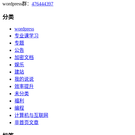
wordpress群：
476444397
分类
wordpress
专业课学习
专题
公告
加密文档
娱乐
建站
我的说说
效率提升
未分类
福利
编程
计算机与互联网
非首页文章