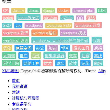
标签
C#
chrome
discuz
django
docker
element-plus
IDM
notion
notion数据库
obsidian
python
QQ
RSS
SEO
vue
wordpress
wordpress SEO
wordpress 开发
wordpress 微博
wordpress插件
wordpress 模板
wordpress 说说
wordpress，wordpress插件与代码
代理
优化
免费空间
办公
加速
博客
发布工具
后端
大前端
推广
插件
搜狗浏览器
效率
油猴
离线
科学上网
网络工具
群发
论坛
软件
运维
邮箱
XML地图
Copyright © 极客部落 保留所有权利.
Theme
Ality
首页
我的说说
建站
计算机与互联网
专业课学习