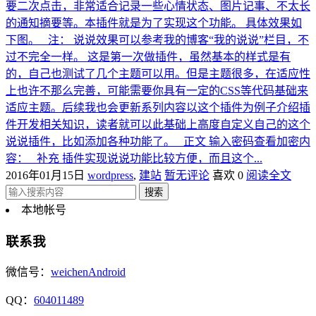
要二次点击，非常适合记录一些心情状态、图片记事、不太长
的通知摘要等。本插件就是为了实现这个功能。 具体效果如
下图。 注： 说说效果可以参考我的博客“我的说说”栏目，不
过不完全一样。 这是第一次做插件，虽然基本的样式是有
的，自己也测试了几个主题可以用。但是主题很多，在适应性
上也许不那么完善，可能需要你具有一定的CSS等代码基础来
适应主题。后续我也会更新系列内容以这个插件为例子介绍插
件开发相关知识，读者就可以此基础上高度自定义自己的这个
说说插件，比如添加各种功能了。 正文 输入密码查看加密内
容： 补充 插件实现说说功能比较方便，而且这个...
2016年01月15日
wordpress
,
建站
暂无评论
喜欢 0
阅读全文
本地帐号
联系我
微信号：
weichenAndroid
QQ：
604011489