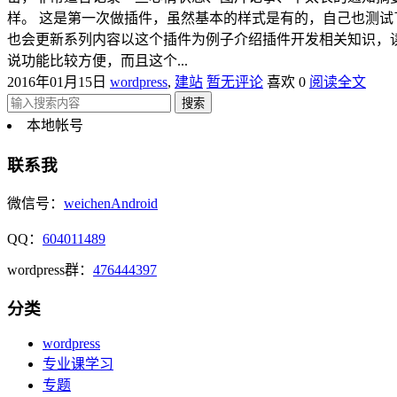
样。 这是第一次做插件，虽然基本的样式是有的，自己也测试
也会更新系列内容以这个插件为例子介绍插件开发相关知识，读
说功能比较方便，而且这个...
2016年01月15日
wordpress
,
建站
暂无评论
喜欢 0
阅读全文
本地帐号
联系我
微信号：
weichenAndroid
QQ：
604011489
wordpress群：
476444397
分类
wordpress
专业课学习
专题