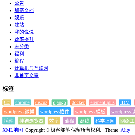
公告
加密文档
娱乐
建站
我的说说
效率提升
未分类
福利
编程
计算机与互联网
非首页文章
标签
C#
chrome
discuz
django
docker
element-plus
IDM
wordpress 微博
wordpress插件
wordpress 模板
wordpress
插件
搜狗浏览器
效率
油猴
离线
科学上网
网络工
XML地图
Copyright © 极客部落 保留所有权利.
Theme
Ality