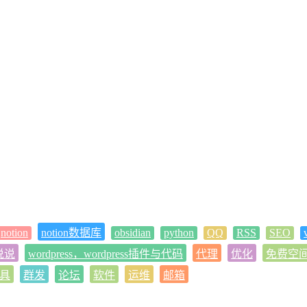
notion
notion数据库
obsidian
python
QQ
RSS
SEO
 说说
wordpress，wordpress插件与代码
代理
优化
免费空
具
群发
论坛
软件
运维
邮箱