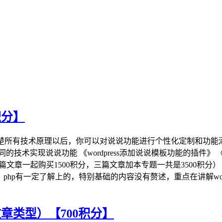
积分】
节。清楚所有技术原理以后，你可以对说说功能进行个性化定制和
术实现说说功能 《wordpress添加说说模板功能的插件》 《w
上三篇文章一起购买1500积分，三篇文章加本专题一共是3500
hp有一定了解上的，特别基础的内容没有赘述，重点在讲解wordpre
文章类型）【700积分】