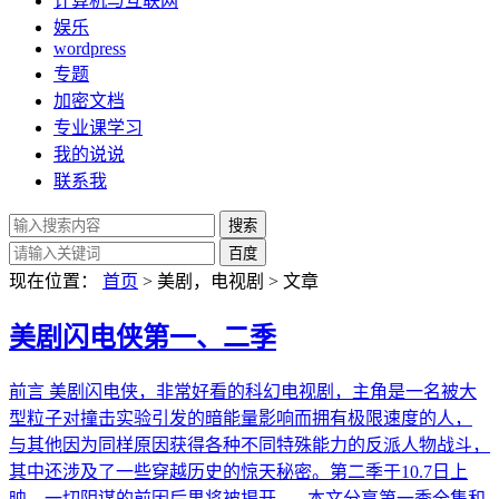
计算机与互联网
娱乐
wordpress
专题
加密文档
专业课学习
我的说说
联系我
现在位置：
首页
> 美剧，电视剧 > 文章
美剧闪电侠第一、二季
前言 美剧闪电侠，非常好看的科幻电视剧，主角是一名被大
型粒子对撞击实验引发的暗能量影响而拥有极限速度的人，
与其他因为同样原因获得各种不同特殊能力的反派人物战斗，
其中还涉及了一些穿越历史的惊天秘密。第二季于10.7日上
映，一切阴谋的前因后果将被揭开。 本文分享第一季全集和