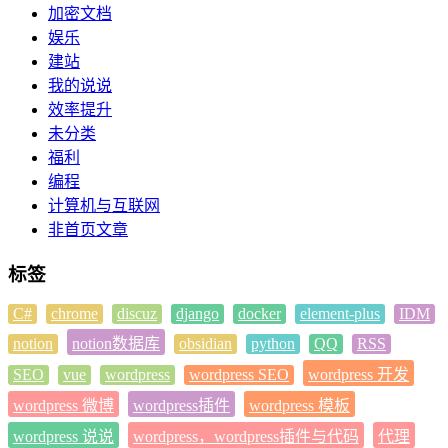
加密文档
娱乐
建站
我的说说
效率提升
未分类
福利
编程
计算机与互联网
非首页文章
标签
C#
chrome
discuz
django
docker
element-plus
IDM
notion
notion数据库
obsidian
python
QQ
RSS
SEO
vue
wordpress
wordpress SEO
wordpress 开发
wordpress 微博
wordpress插件
wordpress 模板
wordpress 说说
wordpress，wordpress插件与代码
代理