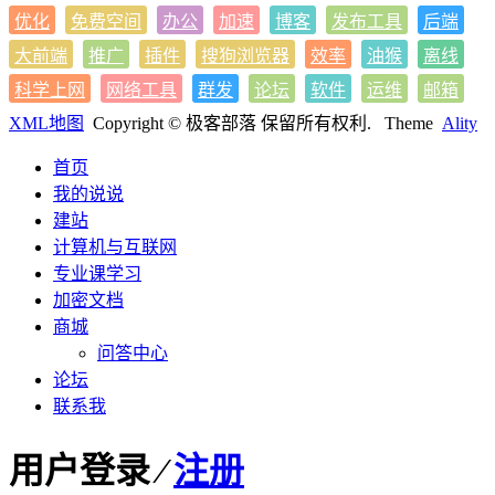
优化
免费空间
办公
加速
博客
发布工具
后端
大前端
推广
插件
搜狗浏览器
效率
油猴
离线
科学上网
网络工具
群发
论坛
软件
运维
邮箱
XML地图
Copyright © 极客部落 保留所有权利.
Theme
Ality
首页
我的说说
建站
计算机与互联网
专业课学习
加密文档
商城
问答中心
论坛
联系我
用户登录 ⁄
注册