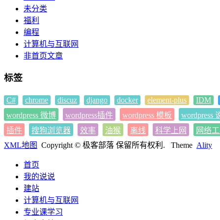
未分类
福利
编程
计算机与互联网
非首页文章
标签
C#
chrome
discuz
django
docker
element-plus
IDM
wordpress 微博
wordpress插件
wordpress 模板
wordpress
插件
搜狗浏览器
效率
油猴
离线
科学上网
网络工
XML地图
Copyright © 极客部落 保留所有权利.
Theme
Ality
首页
我的说说
建站
计算机与互联网
专业课学习