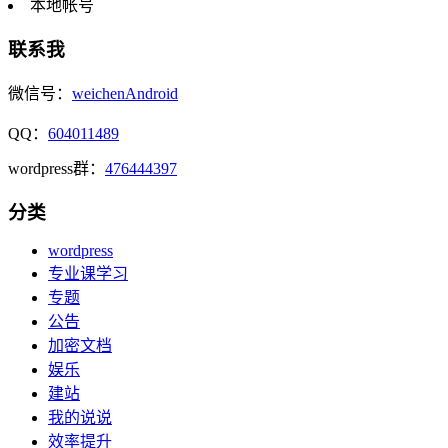
本地帐号
联系我
微信号：
weichenAndroid
QQ：
604011489
wordpress群：
476444397
分类
wordpress
专业课学习
专题
公告
加密文档
娱乐
建站
我的说说
效率提升