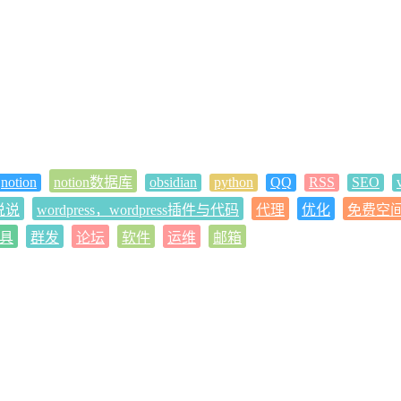
notion
notion数据库
obsidian
python
QQ
RSS
SEO
 说说
wordpress，wordpress插件与代码
代理
优化
免费空
具
群发
论坛
软件
运维
邮箱