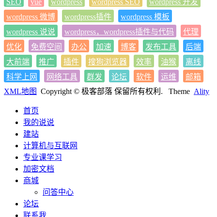
SEO
vue
wordpress
wordpress SEO
wordpress 开发
wordpress 微博
wordpress插件
wordpress 模板
wordpress 说说
wordpress，wordpress插件与代码
代理
优化
免费空间
办公
加速
博客
发布工具
后端
大前端
推广
插件
搜狗浏览器
效率
油猴
离线
科学上网
网络工具
群发
论坛
软件
运维
邮箱
XML地图
Copyright © 极客部落 保留所有权利.
Theme
Ality
首页
我的说说
建站
计算机与互联网
专业课学习
加密文档
商城
问答中心
论坛
联系我