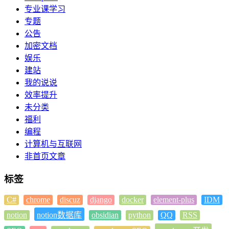
专业课学习
专题
公告
加密文档
娱乐
建站
我的说说
效率提升
未分类
福利
编程
计算机与互联网
非首页文章
标签
C#
chrome
discuz
django
docker
element-plus
IDM
notion
notion数据库
obsidian
python
QQ
RSS