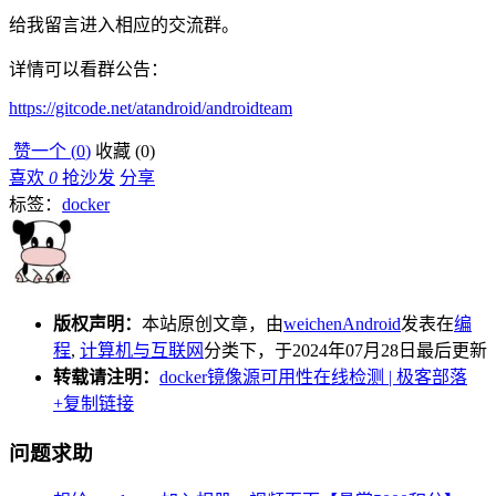
给我留言进入相应的交流群。
详情可以看群公告：
https://gitcode.net/atandroid/androidteam
赞一个 (
0
)
收藏 (
0
)
喜欢
0
抢沙发
分享
标签：
docker
版权声明：
本站原创文章，由
weichenAndroid
发表在
编
程
,
计算机与互联网
分类下，于2024年07月28日最后更新
转载请注明：
docker镜像源可用性在线检测 | 极客部落
+复制链接
问题求助