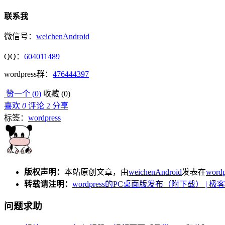
联系我
微信号：
weichenAndroid
QQ：
604011489
wordpress群：
476444397
赞一个 (
0
)
收藏 (
0
)
喜欢
0
评论 2
分享
标签：
wordpress
版权声明：
本站原创文章，由
weichenAndroid
发表在
wordp
转载请注明：
wordpress的PC桌面版发布（附下载） | 极
问题求助