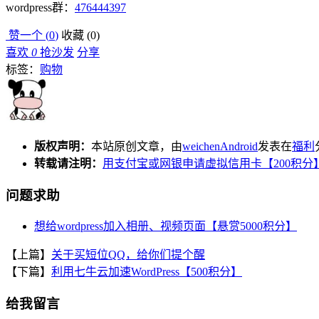
wordpress群：
476444397
赞一个 (
0
)
收藏 (
0
)
喜欢
0
抢沙发
分享
标签：
购物
版权声明：
本站原创文章，由
weichenAndroid
发表在
福利
转载请注明：
用支付宝或网银申请虚拟信用卡【200积分】
问题求助
想给wordpress加入相册、视频页面【悬赏5000积分】
【上篇】
关于买短位QQ，给你们提个醒
【下篇】
利用七牛云加速WordPress【500积分】
给我留言