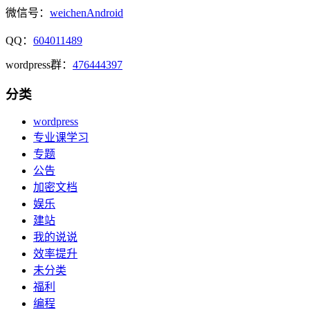
微信号：
weichenAndroid
QQ：
604011489
wordpress群：
476444397
分类
wordpress
专业课学习
专题
公告
加密文档
娱乐
建站
我的说说
效率提升
未分类
福利
编程