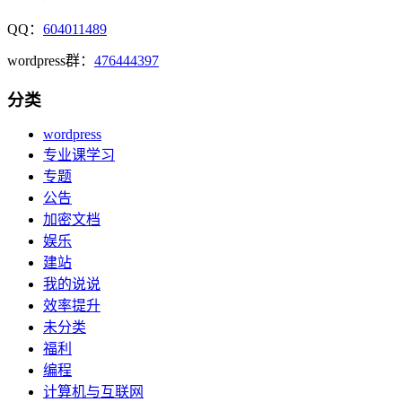
QQ：
604011489
wordpress群：
476444397
分类
wordpress
专业课学习
专题
公告
加密文档
娱乐
建站
我的说说
效率提升
未分类
福利
编程
计算机与互联网