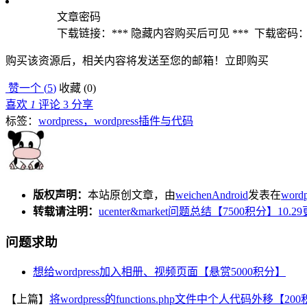
文章密码
下载链接：*** 隐藏内容购买后可见 *** 下载密码：
购买该资源后，相关内容将发送至您的邮箱！
立即购买
赞一个 (
5
)
收藏 (
0
)
喜欢
1
评论 3
分享
标签：
wordpress，wordpress插件与代码
版权声明：
本站原创文章，由
weichenAndroid
发表在
wordp
转载请注明：
ucenter&market问题总结【7500积分】10.2
问题求助
想给wordpress加入相册、视频页面【悬赏5000积分】
【上篇】
将wordpress的functions.php文件中个人代码外移【20