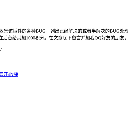
版本，以及收集该插件的各种BUG，列出已经解决的或者半解决的BU
后台给其加1000积分。在文章底下留言并加我QQ好友的朋友，随
7
展开/收缩