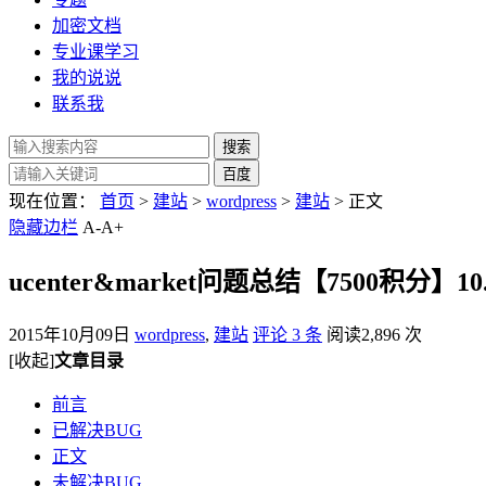
加密文档
专业课学习
我的说说
联系我
现在位置：
首页
>
建站
>
wordpress
>
建站
> 正文
隐藏边栏
A-
A+
ucenter&market问题总结【7500积分】10
2015年10月09日
wordpress
,
建站
评论 3 条
阅读2,896 次
[收起]
文章目录
前言
已解决BUG
正文
未解决BUG