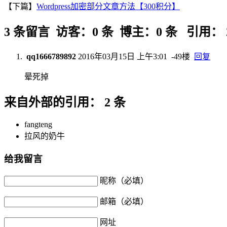
【下篇】
Wordpress加密部分文章方法【300积分】
3 条留言 访客：0 条 博主：0 条 引用： 
qq1666789892
2016年03月15日 上午3:01
-49楼
回复
晕死掉
来自外部的引用： 2 条
fangteng
拉风的奶牛
给我留言
昵称（必填）
邮箱（必填）
网址